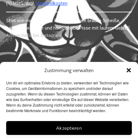
(1) UStG.
zzgl.
Versandkosten
Shirt von musizierende Primaten gegen braune Scheiße,
sexistische Kacke und homophobe Pisse mit lautem Gebrüll.
Affenschelle bei Instagram
Zustimmung verwalten
Um dir ein optimales Erlebnis zu bieten, verwenden wir Technologien wie
Cookies, um Geräteinformationen zu speichern und/oder darauf
zuzugreifen. Wenn du diesen Technologien zustimmst, können wir Daten
wie das Surfverhalten oder eindeutige IDs auf dieser Website verarbeiten.
Wenn du deine Zustimmung nicht erteilst oder zurückziehst, können
bestimmte Merkmale und Funktionen beeinträchtigt werden.
Impressum
Datenschutzerklärung
Cookie Richtlinie (EU)
Akzeptieren
Website mit ❤️ erstellt von we-make-