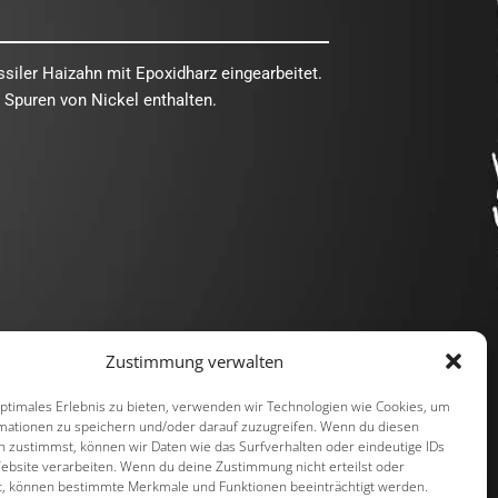
ssiler Haizahn mit Epoxidharz eingearbeitet.
 Spuren von Nickel enthalten.
Zustimmung verwalten
mit ❤️ erstellt von we-make-marketing.com
optimales Erlebnis zu bieten, verwenden wir Technologien wie Cookies, um
mationen zu speichern und/oder darauf zuzugreifen. Wenn du diesen
n zustimmst, können wir Daten wie das Surfverhalten oder eindeutige IDs
Website verarbeiten. Wenn du deine Zustimmung nicht erteilst oder
t, können bestimmte Merkmale und Funktionen beeinträchtigt werden.