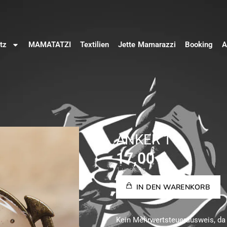
tz
MAMATATZI
Textilien
Jette Mamarazzi
Booking
A
ANKER 1
17,00
€
1 vorrätig
IN DEN WARENKORB
Kein Mehrwertsteuerausweis, da