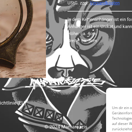
UStG.
zzgl.
Versandkosten
In dem Kettenanhänger ist ein fo
Anhänger ist ein Unikat und kann
Höhe: ca. 4cm
Breite: ca. 3cm
Website 
chtlinie (EU)
Um dir ein 
Geräteinfor
Technologie
auf dieser 
© 2024 Mamarazzis
zurückziehs