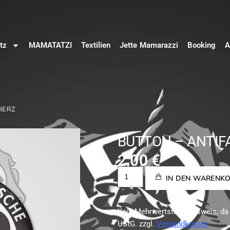
tz
MAMATATZI
Textilien
Jette Mamarazzi
Booking
A
 HERZ
BUTTON – ANTIF
2,00
€
IN DEN WARENK
Kein Mehrwertsteuerausweis, da
UStG.
zzgl.
Versandkosten