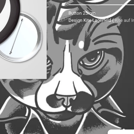
Button 25mm
Design Kite Lagerfeld (
Kite auf 