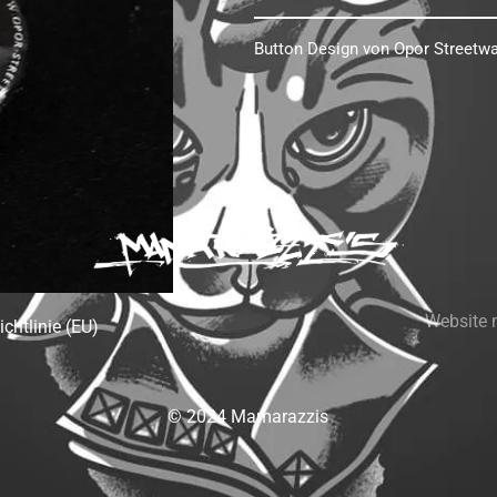
Button Design von Opor Streetwar
Website 
chtlinie (EU)
© 2024 Mamarazzis