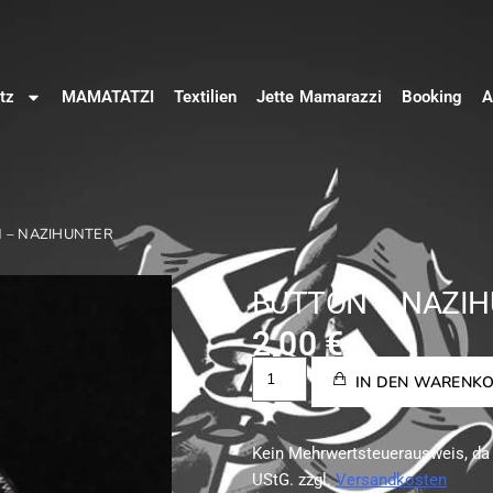
tz
MAMATATZI
Textilien
Jette Mamarazzi
Booking
A
N – NAZIHUNTER
BUTTON – NAZI
2,00
€
IN DEN WARENK
Kein Mehrwertsteuerausweis, da
UStG.
zzgl.
Versandkosten