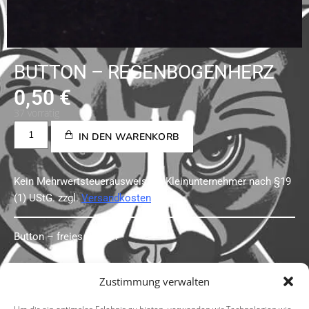
BUTTON – REGENBOGENHERZ
0,50
€
37 vorrätig
IN DEN WARENKORB
Kein Mehrwertsteuerausweis, da Kleinunternehmer nach §19
(1) UStG.
zzgl.
Versandkosten
Button – freies Design
Zustimmung verwalten