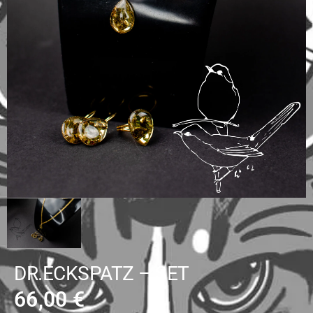
DR.ECKSPATZ – SET
66,00
€