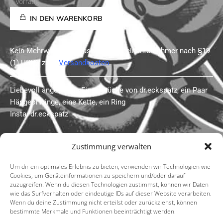
1 vorrätig
IN DEN WARENKORB
Kein Mehrwertsteuerausweis, da Kleinunternehmer nach §19
(1) UStG.
zzgl.
Versandkosten
Liebevoll angefertige Einzelstücke von dr.eckspatz, ein Paar
Hängeohrringe, eine Kette, ein Ring
Insta: dr.eckspatz
Zustimmung verwalten
Um dir ein optimales Erlebnis zu bieten, verwenden wir Technologien wie
Cookies, um Geräteinformationen zu speichern und/oder darauf
zuzugreifen. Wenn du diesen Technologien zustimmst, können wir Daten
wie das Surfverhalten oder eindeutige IDs auf dieser Website verarbeiten.
Wenn du deine Zustimmung nicht erteilst oder zurückziehst, können
bestimmte Merkmale und Funktionen beeinträchtigt werden.
Impressum
Datenschutzerklärung