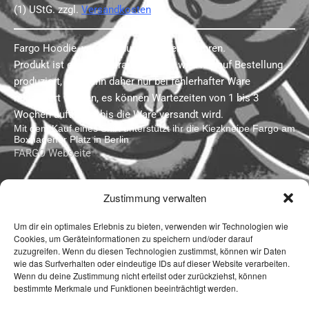
(1) UStG.
zzgl.
Versandkosten
Fargo Hoodie, veredelt durch Plotterverfahren.
Produkt ist eine Sonderanfertigung, wird nur auf Bestellung
produziert, und kann daher nur bei fehlerhafter Ware
reklamiert werden, es können Wartezeiten von 1 bis 3
Wochen auftreten, bis die Ware versandt wird.
Mit dem Kauf eines Shirt unterstützt ihr die Kiezkneipe Fargo am
Boxhagener Platz in Berlin
FARGO Webseite
Zustimmung verwalten
Um dir ein optimales Erlebnis zu bieten, verwenden wir Technologien wie
Cookies, um Geräteinformationen zu speichern und/oder darauf
zuzugreifen. Wenn du diesen Technologien zustimmst, können wir Daten
wie das Surfverhalten oder eindeutige IDs auf dieser Website verarbeiten.
Wenn du deine Zustimmung nicht erteilst oder zurückziehst, können
bestimmte Merkmale und Funktionen beeinträchtigt werden.
Impressum
Datenschutzerklärung