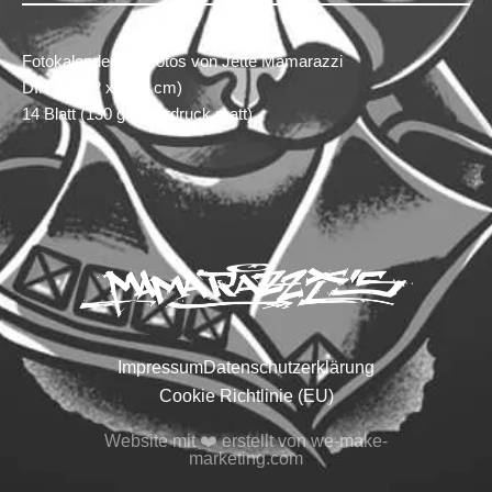
Fotokalender mit Fotos von Jette Mamarazzi
DIN A3 (42 x 29,7 cm)
14 Blatt (130 g Bilderdruck matt)
Impressum
Datenschutzerklärung
Cookie Richtlinie (EU)
Website mit ❤️ erstellt von we-make-
marketing.com