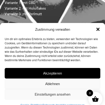
Variante 1: mit CBD
Variante 2: mit Holoflakes
Variante 3: mit Perlmutt
Zustimmung verwalten
Um dir ein optimales Erlebnis zu bieten, verwenden wir Technologien wie
Cookies, um Geräteinformationen zu speichern und/oder darauf
zuzugreifen. Wenn du diesen Technologien zustimmst, können wir Daten
wie das Surfverhalten oder eindeutige IDs auf dieser Website verarbeiten.
Wenn du deine Zustimmung nicht erteilst oder zurückziehst, können
bestimmte Merkmale und Funktionen beeinträchtigt werden.
Impressum
Datenschutzerklärung
Cookie Richtlinie (EU)
Akzeptieren
Website mit ❤️ erstellt von we-make-
marketing.com
Ablehnen
0
Einstellungen ansehen
© 2024 Mamarazzis
Cookie-Richtlinie
Datenschutzerklärung
Impressum