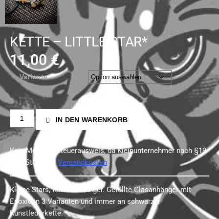
KETTE – LITTLE STAR*
11,00
€
Variante
IN DEN WARENKORB
Kein Mehrwertsteuerausweis, da Kleinunternehmer nach §19
(1) UStG.
zzgl.
Versandkosten
Kleine Stars, Kettenanhänger. Gefüllte Glasanhänger mit
Epoxid in 3 Varianten und immer an schwarzer
Kunstlederkette.