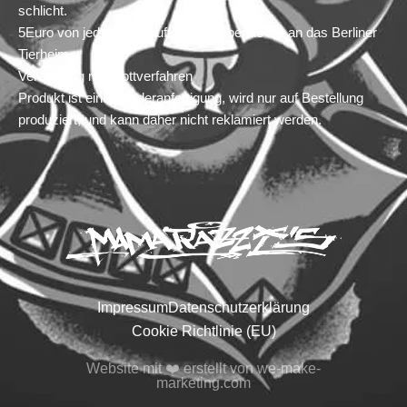
schlicht.
5Euro von jedem verkauften Shirt spende ich an das Berliner
Tierheim.
Veredelung mit Plottverfahren
Produkt ist eine Sonderanfertigung, wird nur auf Bestellung
produziert, und kann daher nicht reklamiert werden.
Impressum
Datenschutzerklärung
Cookie Richtlinie (EU)
Website mit ❤️ erstellt von we-make-
marketing.com