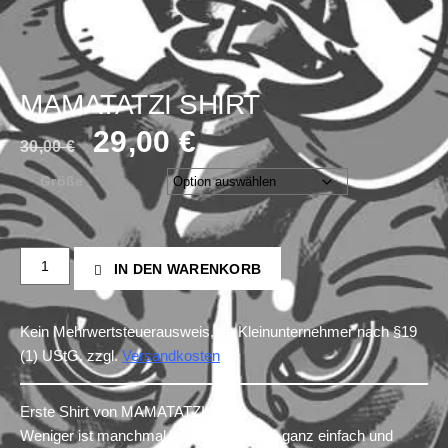
MAMATATZI SHIRT
29,00
€
30,00
€
Größe
IN DEN WARENKORB
Kein Mehrwertsteuerausweis, da Kleinunternehmer nach §19
(1) UStG.
zzgl.
Versandkosten
Erste Shirt von MAMATATZI.
Weniger ist manchmal mehr, deswegen ganz einfach und