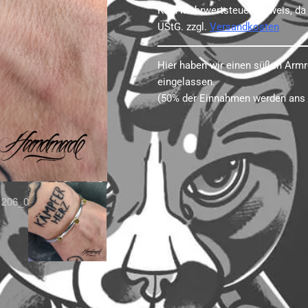
Kein Mehrwertsteuerausweis, da
UStG.
zzgl.
Versandkosten
Hier haben wir einen süßen Armr
eingelassen.
(50% der Einnahmen werden ans 