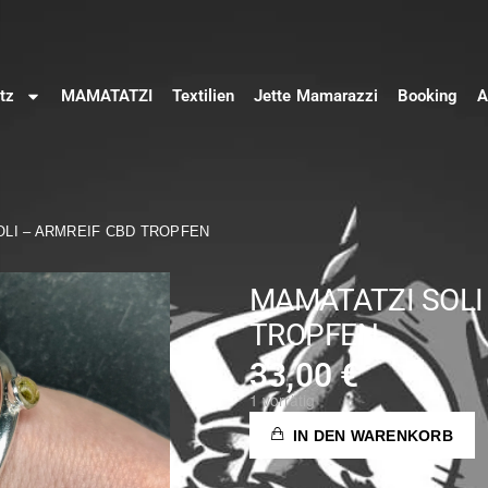
tz
MAMATATZI
Textilien
Jette Mamarazzi
Booking
A
OLI – ARMREIF CBD TROPFEN
MAMATATZI SOLI
TROPFEN
33,00
€
1 vorrätig
IN DEN WARENKORB