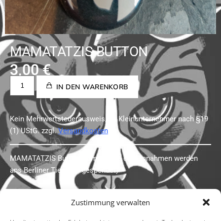
MAMATATZIS BUTTON
3,00
€
IN DEN WARENKORB
Kein Mehrwertsteuerausweis, da Kleinunternehmer nach §19
(1) UStG.
zzgl.
Versandkosten
MAMATATZIS Button, 25mm (50% der Einnahmen werden
ans Berliner Tierheim gespendet)
Zustimmung verwalten