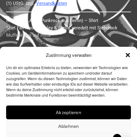
(1) UStG.
zzgl.
Versandkosten
MUFFENKLAUS (
Punkrock aus Berlin) – Shirt
Shirt FairTrade, Stanley & Stella, veredelt mit Siebdruck
Muffenklaus auf Insta
Zustimmung verwalten
Um dir ein optimales Erlebnis zu bieten, verwenden wir Technologien wie
Cookies, um Geräteinformationen zu speichern und/oder darauf
zuzugreifen. Wenn du diesen Technologien zustimmst, können wir Daten
wie das Surfverhalten oder eindeutige IDs auf dieser Website verarbeiten.
Wenn du deine Zustimmung nicht erteilst oder zurückziehst, können
bestimmte Merkmale und Funktionen beeinträchtigt werden.
Impressum
Datenschutzerklärung
Cookie Richtlinie (EU)
Akzeptieren
Website mit ❤️ erstellt von we-make-
marketing.com
Ablehnen