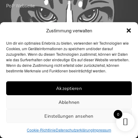
PoP Webseite
Zustimmung verwalten
Um dir ein optimales Erlebnis zu bieten, verwenden wir Technologien wie
Cookies, um Geräteinformationen zu speichern und/oder darauf
zuzugreifen. Wenn du diesen Technologien zustimmst, können wir Daten
wie das Surfverhalten oder eindeutige IDs auf dieser Website verarbeiten.
Wenn du deine Zustimmung nicht erteilst oder zurückziehst, können
Impressum
Datenschutzerklärung
bestimmte Merkmale und Funktionen beeinträchtigt werden.
Cookie Richtlinie (EU)
Akzeptieren
Website mit ❤️ erstellt von we-make-
marketing.com
Ablehnen
0
Einstellungen ansehen
© 2024 Mamarazzis
Cookie-Richtlinie
Datenschutzerklärung
Impressum