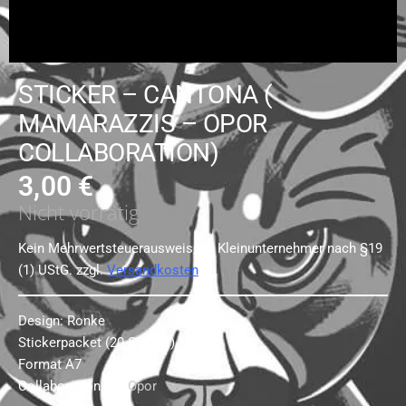
STICKER – CANTONA (
MAMARAZZIS – OPOR
COLLABORATION)
3,00
€
Nicht vorrätig
Kein Mehrwertsteuerausweis, da Kleinunternehmer nach §19
(1) UStG.
zzgl.
Versandkosten
Design: Ronke
Stickerpacket (20 Sticker)
Format A7
Collaboration mit
Opor