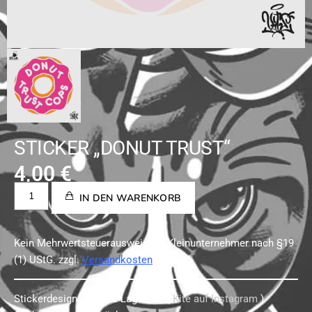
STICKER „DONUT TRUST“
4,00
€
IN DEN WARENKORB
Kein Mehrwertsteuerausweis, da Kleinunternehmer nach §19
(1) UStG.
zzgl.
Versandkosten
Stickerdesign von Kite Lagerfeld.(
Kite auf Instagram
)