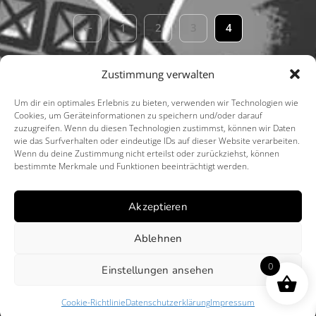
←
1
2
3
4
Zustimmung verwalten
Um dir ein optimales Erlebnis zu bieten, verwenden wir Technologien wie
Cookies, um Geräteinformationen zu speichern und/oder darauf
zuzugreifen. Wenn du diesen Technologien zustimmst, können wir Daten
wie das Surfverhalten oder eindeutige IDs auf dieser Website verarbeiten.
Wenn du deine Zustimmung nicht erteilst oder zurückziehst, können
bestimmte Merkmale und Funktionen beeinträchtigt werden.
Impressum
Datenschutzerklärung
Cookie Richtlinie (EU)
Akzeptieren
Website mit ❤️ erstellt von we-make-
marketing.com
Ablehnen
0
Einstellungen ansehen
© 2024 Mamarazzis
Cookie-Richtlinie
Datenschutzerklärung
Impressum