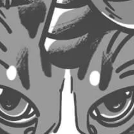
23,00
€
25,00
€