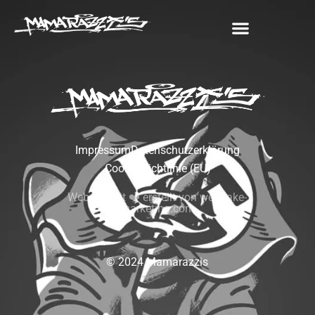
Impressum
Datenschutzerklärung
Cookie Richtlinie (EU)
Website mit ❤️ erstellt von we-make-
marketing.com
© 2024 Mamarazzis