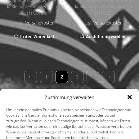
Kein Mehrwertsteuerausweis,
Kein Mehrwertsteuerausweis,
da Kleinunternehmer nach §19
da Kleinunternehmer nach §19
(1) UStG.
(1) UStG.
zzgl.
Versandkosten
zzgl.
Versandkosten
In den Warenkorb
Ausführung wählen
←
→
1
2
3
4
Zustimmung verwalten
Um dir ein optimales Erlebnis zu bieten, verwenden wir Technologien wie
Cookies, um Geräteinformationen zu speichern und/oder darauf
zuzugreifen. Wenn du diesen Technologien zustimmst, können wir Daten
wie das Surfverhalten oder eindeutige IDs auf dieser Website verarbeiten.
Wenn du deine Zustimmung nicht erteilst oder zurückziehst, können
bestimmte Merkmale und Funktionen beeinträchtigt werden.