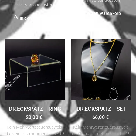
zzgl.
Versandkosten
In den Warenkorb
In den Warenkorb
DR.ECKSPATZ – RING
DR.ECKSPATZ – SET
20,00
€
66,00
€
Kein Mehrwertsteuerausweis,
Kein Mehrwertsteuerausweis,
da Kleinunternehmer nach §19
da Kleinunternehmer nach §19