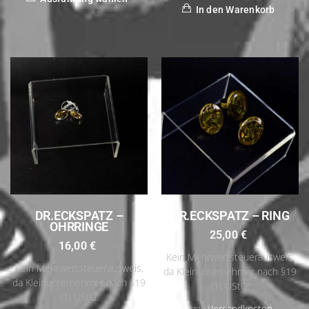
In den Warenkorb
DR.ECKSPATZ –
DR.ECKSPATZ – RING
OHRRINGE
25,00
€
16,00
€
Kein Mehrwertsteuerausweis,
Kein Mehrwertsteuerausweis,
da Kleinunternehmer nach §19
da Kleinunternehmer nach §19
(1) UStG.
(1) UStG.
zzgl.
Versandkosten