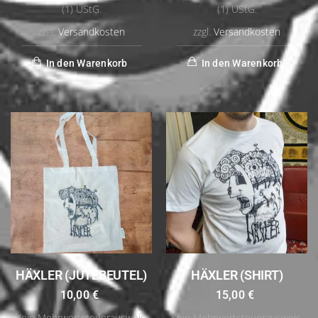
(1) UStG.
(1) UStG.
zzgl.
Versandkosten
zzgl.
Versandkosten
In den Warenkorb
In den Warenkorb
HÄXLER (JUTEBEUTEL)
HÄXLER (SHIRT)
10,00
€
15,00
€