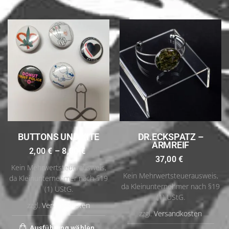
BUTTONS UND KITE
DR.ECKSPATZ –
ARMREIF
2,00
€
–
8,00
€
37,00
€
Kein Mehrwertsteuerausweis,
Kein Mehrwertsteuerausweis,
da Kleinunternehmer nach §19
da Kleinunternehmer nach §19
(1) UStG.
(1) UStG.
zzgl.
Versandkosten
zzgl.
Versandkosten
Ausführung wählen