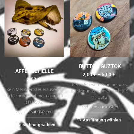
BUTTON
BUTTON GUZTOK
AFFENSCHELLE
2,00
€
–
5,00
€
2,00
€
Kein Mehrwertsteuerausweis,
Kein Mehrwertsteuerausweis,
da Kleinunternehmer nach §19
da Kleinunternehmer nach §19
(1) UStG.
(1) UStG.
zzgl.
Versandkosten
zzgl.
Versandkosten
Ausführung wählen
Ausführung wählen