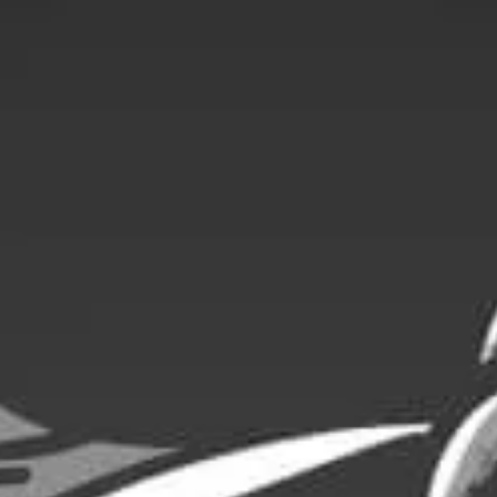
50,00
€
26,00
€