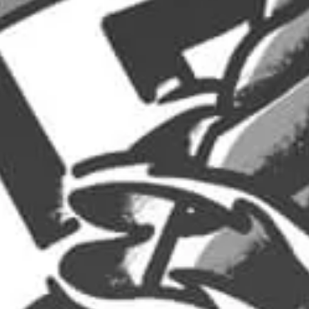
15,00
€
30,00
€