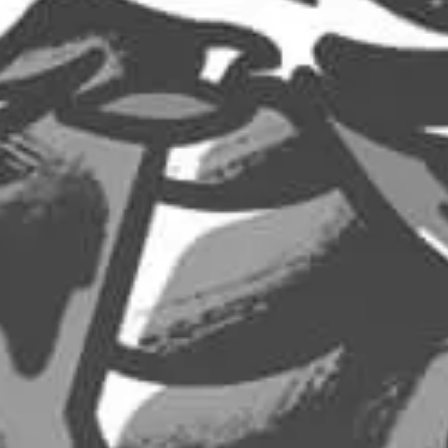
10,00
€
25,00
€