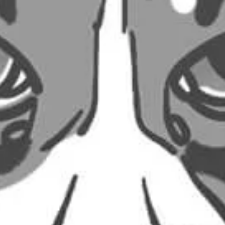
0,50
€
0,50
€