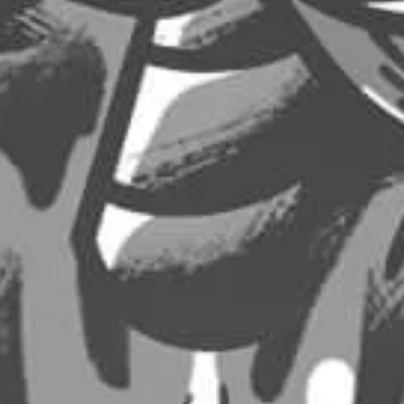
0,50
€
2,00
€