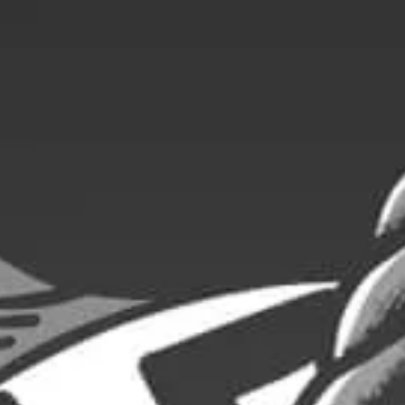
2,00
€
1,60
€