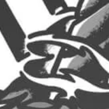
2,00
€
1,60
€