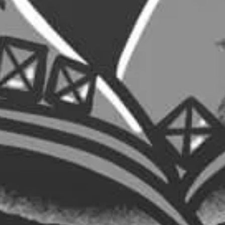
2,00
€
0,80
€